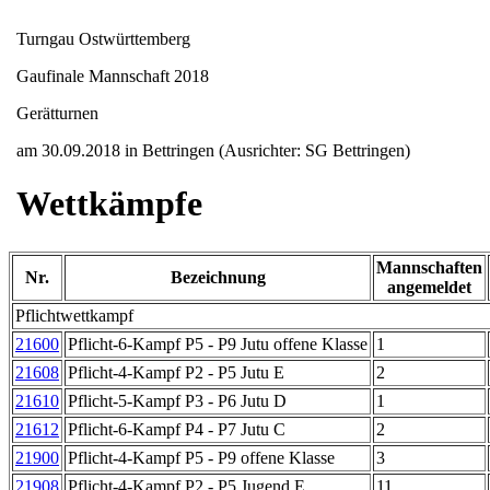
Turngau Ostwürttemberg
Gaufinale Mannschaft 2018
Gerätturnen
am 30.09.2018 in Bettringen (Ausrichter: SG Bettringen)
Wettkämpfe
Mannschaften
Nr.
Bezeichnung
angemeldet
Pflichtwettkampf
21600
Pflicht-6-Kampf P5 - P9 Jutu offene Klasse
1
21608
Pflicht-4-Kampf P2 - P5 Jutu E
2
21610
Pflicht-5-Kampf P3 - P6 Jutu D
1
21612
Pflicht-6-Kampf P4 - P7 Jutu C
2
21900
Pflicht-4-Kampf P5 - P9 offene Klasse
3
21908
Pflicht-4-Kampf P2 - P5 Jugend E
11