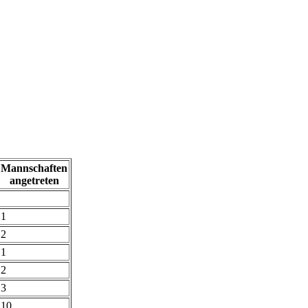
Mannschaften
angetreten
1
2
1
2
3
10