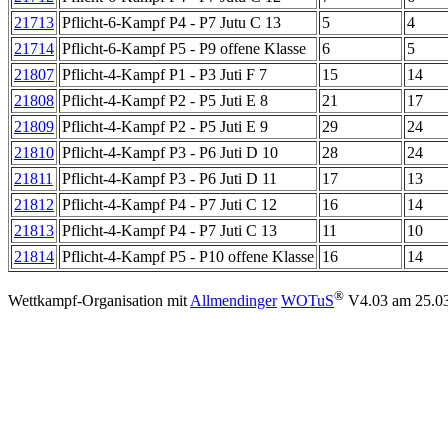
21713
Pflicht-6-Kampf P4 - P7 Jutu C 13
5
4
21714
Pflicht-6-Kampf P5 - P9 offene Klasse
6
5
21807
Pflicht-4-Kampf P1 - P3 Juti F 7
15
14
21808
Pflicht-4-Kampf P2 - P5 Juti E 8
21
17
21809
Pflicht-4-Kampf P2 - P5 Juti E 9
29
24
21810
Pflicht-4-Kampf P3 - P6 Juti D 10
28
24
21811
Pflicht-4-Kampf P3 - P6 Juti D 11
17
13
21812
Pflicht-4-Kampf P4 - P7 Juti C 12
16
14
21813
Pflicht-4-Kampf P4 - P7 Juti C 13
11
10
21814
Pflicht-4-Kampf P5 - P10 offene Klasse
16
14
®
Wettkampf-Organisation mit
Allmendinger
WOTuS
V4.03
am 25.03