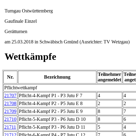
Turngau Ostwürttemberg
Gaufinale Einzel
Gerätturnen
am 25.03.2018 in Schwäbisch Gmünd (Ausrichter: TV Wetzgau)
Wettkämpfe
Teilnehmer
Teiln
Nr.
Bezeichnung
angemeldet
anget
Pflichtwettkampf
21707
Pflicht-4-Kampf P1 - P3 Jutu F 7
4
4
21708
Pflicht-4-Kampf P2 - P5 Jutu E 8
2
2
21709
Pflicht-4-Kampf P2 - P5 Jutu E 9
8
7
21710
Pflicht-5-Kampf P3 - P6 Jutu D 10
8
6
21711
Pflicht-5-Kampf P3 - P6 Jutu D 11
5
4
21712
Pflicht-6-Kampf P4 - P7 Jutu C 12
7
6