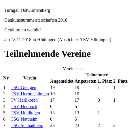
Turngau Ostwürttemberg
Gaukunstturnmeisterschaften 2018
Gerätturnen weiblich
am 18.11.2018 in Hüttlingen (Ausrichter: TSV Hüttlingen)
Teilnehmende Vereine
Vereinsliste
Teilnehmer
Nr.
Verein
Angemeldet
Angetreten
1. Platz
2. Platz
1
TSG Giengen
19
19
1
1
2
TSV Herbrechtingen
10
10
3
TV Herlikofen
17
17
3
1
4
TSV Heubach
6
6
5
TSV Hüttlingen
13
13
1
6
TSG Nattheim
6
6
7
TSG Schnaitheim
23
23
2
2