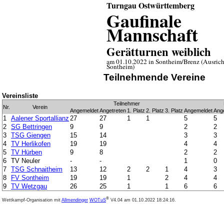
Turngau Ostwürttemberg
Gaufinale
Mannschaft
Gerätturnen weiblich
am 01.10.2022 in Sontheim/Brenz (Ausrich
Sontheim)
Teilnehmende Vereine
Vereinsliste
Teilnehmer
Nr.
Verein
Angemeldet
Angetreten
1. Platz
2. Platz
3. Platz
Angemeldet
Ang
1
Aalener Sportallianz
27
27
1
1
5
5
2
SG Bettringen
9
9
2
2
3
TSG Giengen
15
14
3
3
4
TV Herlikofen
19
19
4
4
5
TV Hürben
9
8
2
2
6
TV Neuler
-
-
1
0
7
TSG Schnaitheim
13
12
2
2
1
4
3
8
FV Sontheim
19
19
1
2
4
4
9
TV Wetzgau
26
25
1
1
6
6
®
Wettkampf-Organisation mit
Allmendinger
WOTuS
V4.04
am 01.10.2022 18:24:16.