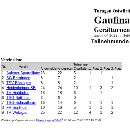
Turngau Ostwürt
Gaufina
Gerätturnen
am 03.04.2022 in Hei
Teilnehmende 
Vereinsliste
Teilnehmer
Nr.
Verein
Angemeldet
Angetreten
Qualifiziert
1. Platz
2. Platz
3. Platz
1
Aalener Sportallianz
23
22
5
1
1
2
SG Bettringen
8
7
2
1
3
TSV Böbingen
8
8
2
1
4
Heidenheimer SB
24
24
10
1
3
2
5
TV Herlikofen
18
18
6
1
6
TSG Nattheim
6
6
0
7
TSG Schnaitheim
16
14
6
1
1
1
8
FV Sontheim
19
19
5
1
1
1
9
TV Wetzgau
25
22
12
4
1
2
®
Wettkampf-Organisation mit
Allmendinger
WOTuS
V4.04
am 03.04.2022 18:57:42.