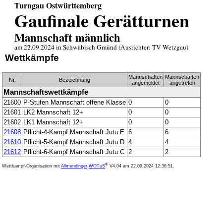
Turngau Ostwürttemberg
Gaufinale Gerätturnen
Mannschaft männlich
am 22.09.2024 in Schwäbisch Gmünd (Ausrichter: TV Wetzgau)
Wettkämpfe
Mannschaften
Mannschaften
Nr.
Bezeichnung
angemeldet
angetreten
Mannschaftswettkämpfe
21600
P-Stufen Mannschaft offene Klasse
0
0
21601
LK2 Mannschaft 12+
0
0
21602
LK1 Mannschaft 12+
0
0
21608
Pflicht-4-Kampf Mannschaft Jutu E
6
6
21610
Pflicht-5-Kampf Mannschaft Jutu D
4
4
21612
Pflicht-6-Kampf Mannschaft Jutu C
2
2
®
Wettkampf-Organisation mit
Allmendinger
WOTuS
V4.04
am 22.09.2024 12:36:51.