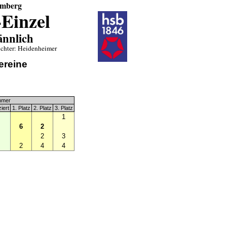
emberg
-Einzel
nnlich
chter: Heidenheimer
ereine
hmer
ziert
1. Platz
2. Platz
3. Platz
1
6
2
2
3
2
4
4