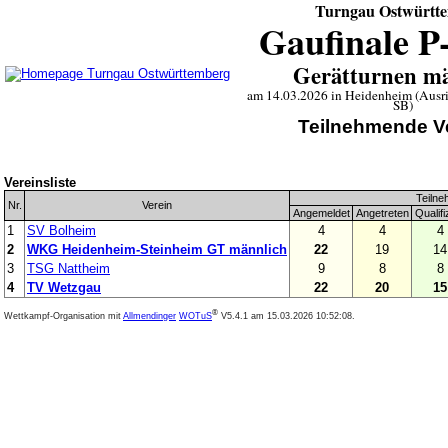
Turngau Ostwürtt
Gaufinale P
Gerätturnen mä
am 14.03.2026 in Heidenheim (Ausri
SB)
Teilnehmende V
Vereinsliste
Teilne
Nr.
Verein
Angemeldet
Angetreten
Qualifi
1
SV Bolheim
4
4
4
2
WKG Heidenheim-Steinheim GT männlich
22
19
14
3
TSG Nattheim
9
8
8
4
TV Wetzgau
22
20
15
®
Wettkampf-Organisation mit
Allmendinger
WOTuS
V5.4.1
am 15.03.2026 10:52:08.