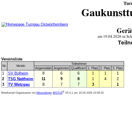
Tur
Gaukunsttu
Gerä
am 19.04.2026 in Sc
Teil
Vereinsliste
Teilnehmer
Nr.
Verein
Angemeldet
Angetreten
Qualifiziert
1. Platz
2. Platz
3. Platz
1
SV Bolheim
8
6
6
1
1
1
2
TSG Nattheim
11
9
8
1
4
2
3
TV Wetzgau
8
7
7
3
1
®
Wettkampf-Organisation mit
Allmendinger
WOTuS
V5.4.1
am 19.04.2026 10:59:32.