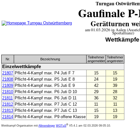
Turngau Ostwürtte
Gaufinale P-
Gerätturnen wei
am 01.03.2026 in Aalen (Ausric
Sportallianz)
Wettkämpfe
Teilnehmer
Teilnehmer
Nr.
Bezeichnung
angemeldet
angetreten
Einzelwettkämpfe
21807
Pflicht-4-Kampf max. P4 Juti F 7
15
15
21808
Pflicht-4-Kampf max. P5 Juti E 8
24
19
21809
Pflicht-4-Kampf max. P5 Juti E 9
42
39
21810
Pflicht-4-Kampf max. P6 Juti D 10
29
28
21811
Pflicht-4-Kampf max. P6 Juti D 11
36
32
21812
Pflicht-4-Kampf max. P7 Juti C 12
11
11
21813
Pflicht-4-Kampf max. P7 Juti C 13
15
13
21814
Pflicht-4-Kampf max. P9 offene Klasse
19
19
®
Wettkampf-Organisation mit
Allmendinger
WOTuS
V5.4.1
am 02.03.2026 09:05:10.