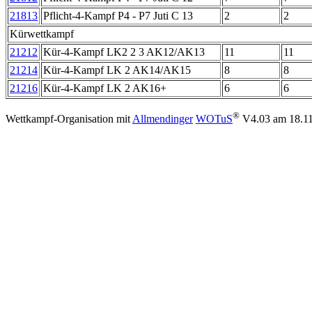
21813
Pflicht-4-Kampf P4 - P7 Juti C 13
2
2
Kürwettkampf
21212
Kür-4-Kampf LK2 2 3 AK12/AK13
11
11
21214
Kür-4-Kampf LK 2 AK14/AK15
8
8
21216
Kür-4-Kampf LK 2 AK16+
6
6
®
Wettkampf-Organisation mit
Allmendinger
WOTuS
V4.03
am 18.11