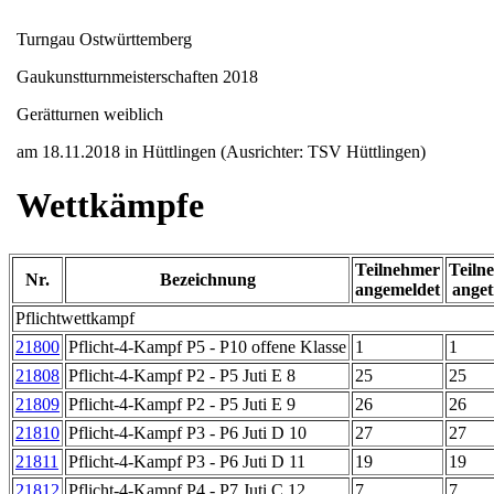
Turngau Ostwürttemberg
Gaukunstturnmeisterschaften 2018
Gerätturnen weiblich
am 18.11.2018 in Hüttlingen (Ausrichter: TSV Hüttlingen)
Wettkämpfe
Teilnehmer
Teiln
Nr.
Bezeichnung
angemeldet
anget
Pflichtwettkampf
21800
Pflicht-4-Kampf P5 - P10 offene Klasse
1
1
21808
Pflicht-4-Kampf P2 - P5 Juti E 8
25
25
21809
Pflicht-4-Kampf P2 - P5 Juti E 9
26
26
21810
Pflicht-4-Kampf P3 - P6 Juti D 10
27
27
21811
Pflicht-4-Kampf P3 - P6 Juti D 11
19
19
21812
Pflicht-4-Kampf P4 - P7 Juti C 12
7
7